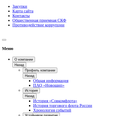
Закупки
Карта сайта
Контакты
Общественная приемная СКФ
Противодействие коррупции
Меню
О компании
Назад
Профиль компании
Назад
Общая информация
ПАО «Новошип»
История
Назад
История «Совкомфлота»
История торгового флота России
Хронология событий
Устойчивое развитие