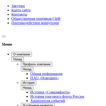
Закупки
Карта сайта
Контакты
Общественная приемная СКФ
Противодействие коррупции
Меню
О компании
Назад
Профиль компании
Назад
Общая информация
ПАО «Новошип»
История
Назад
История «Совкомфлота»
История торгового флота России
Хронология событий
Устойчивое развитие