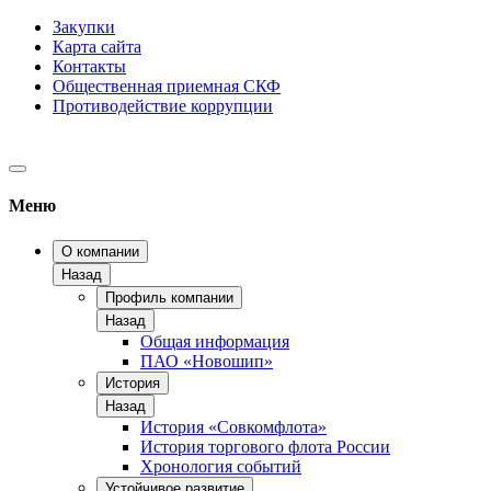
Закупки
Карта сайта
Контакты
Общественная приемная СКФ
Противодействие коррупции
Меню
О компании
Назад
Профиль компании
Назад
Общая информация
ПАО «Новошип»
История
Назад
История «Совкомфлота»
История торгового флота России
Хронология событий
Устойчивое развитие